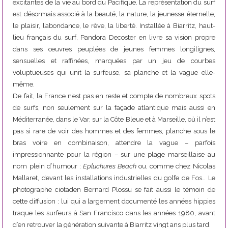
excitantes de la vie au bord du Pacifique. La représentation du surf
est désormais associé à la beauté, la nature, la jeunesse éternelle,
le plaisir, l’abondance, le rêve, la liberté. Installée à Biarritz, haut-
lieu français du surf, Pandora Decoster en livre sa vision propre
dans ses œuvres peuplées de jeunes femmes longilignes,
sensuelles et raffinées, marquées par un jeu de courbes
voluptueuses qui unit la surfeuse, sa planche et la vague elle-
même.
De fait, la France n’est pas en reste et compte de nombreux spots
de surfs, non seulement sur la façade atlantique mais aussi en
Méditerranée, dans le Var, sur la Côte Bleue et à Marseille, où il n’est
pas si rare de voir des hommes et des femmes, planche sous le
bras voire en combinaison, attendre la vague – parfois
impressionnante pour la région – sur une plage marseillaise au
nom plein d’humour :
Epluchures Beach
ou, comme chez Nicolas
Mallaret, devant les installations industrielles du golfe de Fos… Le
photographe ciotaden Bernard Plossu
se fait aussi le témoin de
cette diffusion : lui qui a largement documenté les années hippies
traque les surfeurs à San Francisco dans les années 1980, avant
d’en retrouver la génération suivante à Biarritz vingt ans plus tard.