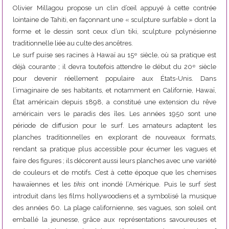
Olivier Millagou propose un clin d’œil appuyé à cette contrée
lointaine de Tahiti, en façonnant une « sculpture surfable » dont la
forme et le dessin sont ceux d’un tiki, sculpture polynésienne
traditionnelle liée au culte des ancêtres.
Le surf puise ses racines à Hawaï au 15
siècle, où sa pratique est
e
déjà courante ; il devra toutefois attendre le début du 20
siècle
e
pour devenir réellement populaire aux États-Unis. Dans
l’imaginaire de ses habitants, et notamment en Californie, Hawaï,
État américain depuis 1898, a constitué une extension du rêve
américain vers le paradis des îles. Les années 1950 sont une
période de diffusion pour le surf. Les amateurs adaptent les
planches traditionnelles en explorant de nouveaux formats,
rendant sa pratique plus accessible pour écumer les vagues et
faire des figures ; ils décorent aussi leurs planches avec une variété
de couleurs et de motifs. C’est à cette époque que les chemises
hawaïennes et les
tikis
ont inondé l’Amérique. Puis le surf s’est
introduit dans les films hollywoodiens et a symbolisé la musique
des années 60. La plage californienne, ses vagues, son soleil ont
emballé la jeunesse, grâce aux représentations savoureuses et