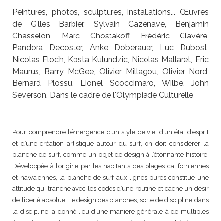
Peintures, photos, sculptures, installations... Œuvres
de Gilles Barbier, Sylvain Cazenave, Benjamin
Chasselon, Marc Chostakoff, Frédéric Clavère,
Pandora Decoster, Anke Doberauer, Luc Dubost,
Nicolas Floc’h, Kosta Kulundzic, Nicolas Mallaret, Eric
Maurus, Barry McGee, Olivier Millagou, Olivier Nord,
Bernard Plossu, Lionel Scoccimaro, Wilbe, John
Severson. Dans le cadre de l'Olympiade Culturelle
Pour comprendre l’émergence d’un style de vie, d’un état d’esprit
et d’une création artistique autour du surf, on doit considérer la
planche de surf, comme un objet de design à l’étonnante histoire.
Développée à l’origine par les habitants des plages californiennes
et hawaïennes, la planche de surf aux lignes pures constitue une
attitude qui tranche avec les codes d’une routine et cache un désir
de liberté absolue. Le design des planches, sorte de discipline dans
la discipline, a donné lieu d’une manière générale à de multiples