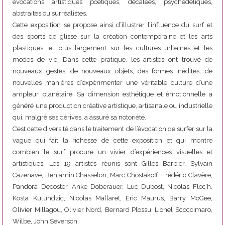
évocations artistiques poétiques, décalées, psychédéliques,
abstraites ou surréalistes.
Cette exposition se propose ainsi d’illustrer l’influence du surf et
des sports de glisse sur la création contemporaine et les arts
plastiques, et plus largement sur les cultures urbaines et les
modes de vie. Dans cette pratique, les artistes ont trouvé de
nouveaux gestes, de nouveaux objets, des formes inédites, de
nouvelles manières d’expérimenter une véritable culture d’une
ampleur planétaire. Sa dimension esthétique et émotionnelle a
généré une production créative artistique, artisanale ou industrielle
qui, malgré ses dérives, a assuré sa notoriété.
C’est cette diversité dans le traitement de l’évocation de surfer sur la
vague qui fait la richesse de cette exposition et qui montre
combien le surf procure un vivier d’expériences visuelles et
artistiques. Les 19 artistes réunis sont Gilles Barbier, Sylvain
Cazenave, Benjamin Chasselon, Marc Chostakoff, Frédéric Clavère,
Pandora Decoster, Anke Doberauer, Luc Dubost, Nicolas Floc’h,
Kosta Kulundzic, Nicolas Mallaret, Eric Maurus, Barry McGee,
Olivier Millagou, Olivier Nord, Bernard Plossu, Lionel Scoccimaro,
Wilbe, John Severson.