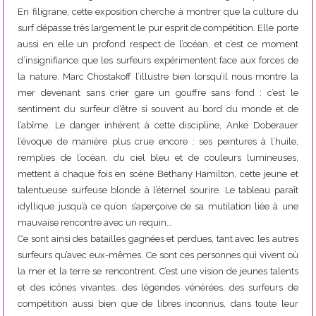
En filigrane, cette exposition cherche à montrer que la culture du
surf dépasse très largement le pur esprit de compétition. Elle porte
aussi en elle un profond respect de l’océan, et c’est ce moment
d’insignifiance que les surfeurs expérimentent face aux forces de
la nature. Marc Chostakoff l’illustre bien lorsqu’il nous montre la
mer devenant sans crier gare un gouffre sans fond : c’est le
sentiment du surfeur d’être si souvent au bord du monde et de
l’abîme. Le danger inhérent à cette discipline, Anke Doberauer
l’évoque de manière plus crue encore : ses peintures à l’huile,
remplies de l’océan, du ciel bleu et de couleurs lumineuses,
mettent à chaque fois en scène Bethany Hamilton, cette jeune et
talentueuse surfeuse blonde à l’éternel sourire. Le tableau paraît
idyllique jusqu’à ce qu’on s’aperçoive de sa mutilation liée à une
mauvaise rencontre avec un requin…
Ce sont ainsi des batailles gagnées et perdues, tant avec les autres
surfeurs qu’avec eux-mêmes. Ce sont ces personnes qui vivent où
la mer et la terre se rencontrent. C’est une vision de jeunes talents
et des icônes vivantes, des légendes vénérées, des surfeurs de
compétition aussi bien que de libres inconnus, dans toute leur