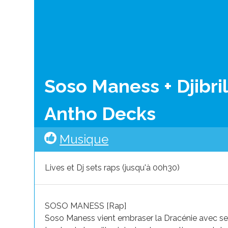
Soso Maness + Djibril
Antho Decks
Musique
Lives et Dj sets raps (jusqu'à 00h30)
SOSO MANESS [Rap]
Soso Maness vient embraser la Dracénie avec ses