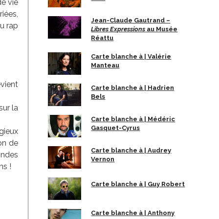
de vie
iées,
Jean-Claude Gautrand –
du rap
Libres Expressions
au Musée
Réattu
Carte blanche à | Valérie
Manteau
evient
Carte blanche à | Hadrien
Bels
sur la
Carte blanche à | Médéric
Gasquet-Cyrus
igieux
on de
Carte blanche à | Audrey
ondes
Vernon
ns !
Carte blanche à | Guy Robert
Carte blanche à | Anthony