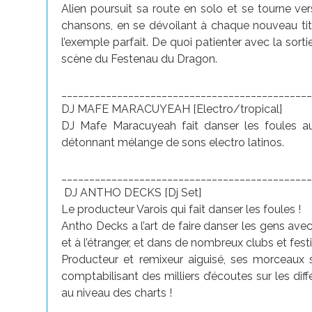
Alien poursuit sa route en solo et se tourne vers 
chansons, en se dévoilant à chaque nouveau ti
l’exemple parfait. De quoi patienter avec la sort
scène du Festenau du Dragon.
____________________________________________
DJ MAFE MARACUYEAH [Electro/tropical]
DJ Mafe Maracuyeah fait danser les foules au
détonnant mélange de sons electro latinos.
____________________________________________
DJ ANTHO DECKS [Dj Set]
Le producteur Varois qui fait danser les foules !
Antho Decks a l’art de faire danser les gens av
et à l’étranger, et dans de nombreux clubs et festi
Producteur et remixeur aiguisé, ses morceaux 
comptabilisant des milliers d’écoutes sur les dif
au niveau des charts !