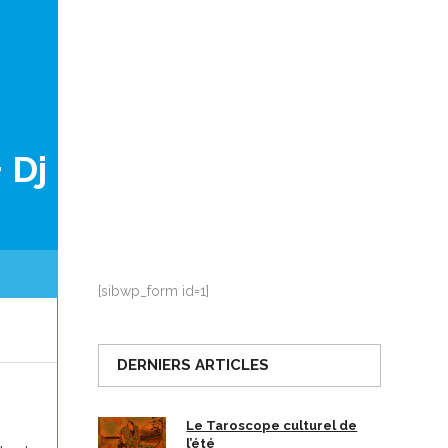
La Ville-sans-Nom, Marseille
dans la bouche de ceux qui
l’assassinent
de Bruno Le
Dantec
 Dj
[sibwp_form id=1]
DERNIERS ARTICLES
Le Taroscope culturel de
l’été